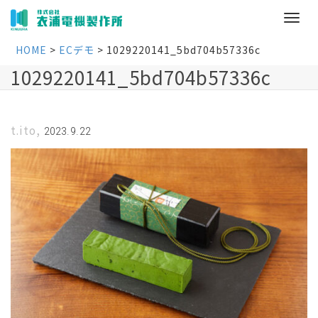
HOME
>
ECデモ
>
1029220141_5bd704b57336c
1029220141_5bd704b57336c
,
t.ito
2023.9.22